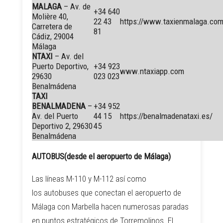
MALAGA
– Av. de
+34 640
Molière 40,
22 43
https://www.taxienmalaga.co
Carretera de
81
Cádiz, 29004
Málaga
NTAXI
– Av. del
Puerto Deportivo,
+34 923
www.ntaxiapp.com
29630
023 023
Benalmádena
TAXI
BENALMADENA
–
+34 952
Av. del Puerto
44 15
https://benalmadenataxi.es/
Deportivo 2, 29630
45
Benalmádena
AUTOBUS(desde el aeropuerto de Málaga)
Las líneas M-110 y M-112 así como
los autobuses que conectan el aeropuerto de
Málaga con Marbella hacen numerosas paradas
en puntos estratégicos de Torremolinos. El