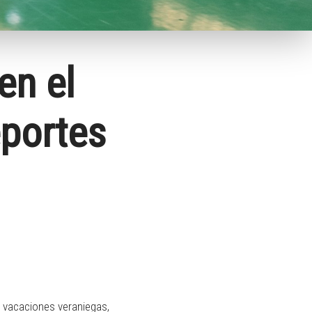
en el
eportes
s vacaciones veraniegas,