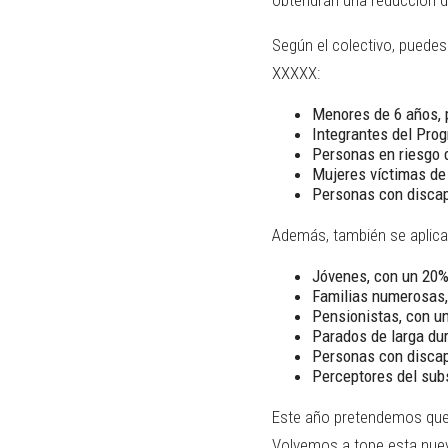
obtendrán una reducción d
Según el colectivo, puedes 
XXXXX:
Menores de 6 años, p
Integrantes del Prog
Personas en riesgo d
Mujeres víctimas de 
Personas con discap
Además, también se aplica
Jóvenes, con un 20
Familias numerosas
Pensionistas, con u
Parados de larga du
Personas con discap
Perceptores del sub
Este año pretendemos que 
Volvemos a tope esta nuev