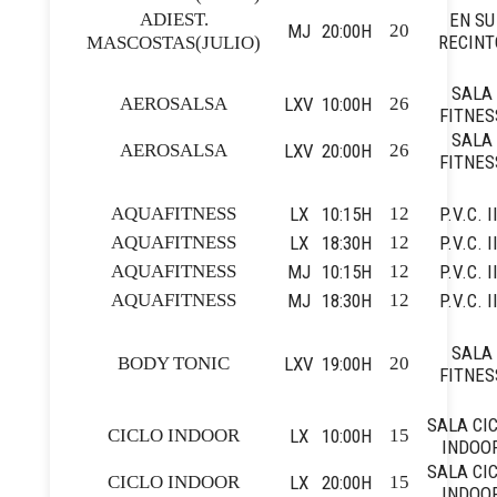
ADIEST.
EN SU
MJ
20:00H
20
RECINT
MASCOSTAS(JULIO)
SALA
AEROSALSA
LXV
10:00H
26
FITNES
SALA
AEROSALSA
LXV
20:00H
26
FITNES
AQUAFITNESS
LX
10:15H
12
P.V.C. I
AQUAFITNESS
LX
18:30H
12
P.V.C. I
AQUAFITNESS
MJ
10:15H
12
P.V.C. I
AQUAFITNESS
MJ
18:30H
12
P.V.C. I
SALA
BODY TONIC
LXV
19:00H
20
FITNES
SALA CI
CICLO INDOOR
LX
10:00H
15
INDOO
SALA CI
CICLO INDOOR
LX
20:00H
15
INDOO