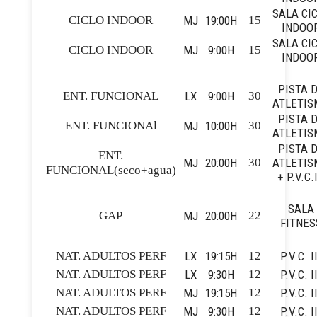
SALA CI
CICLO INDOOR
MJ
19:00H
15
INDOO
SALA CI
CICLO INDOOR
MJ
9:00H
15
INDOO
PISTA 
ENT. FUNCIONAL
LX
9:00H
30
ATLETIS
PISTA 
ENT. FUNCIONAl
MJ
10:00H
30
ATLETIS
PISTA 
ENT.
MJ
20:00H
30
ATLETIS
FUNCIONAL(seco+agua)
+ P.V.C.I
SALA
GAP
MJ
20:00H
22
FITNES
NAT. ADULTOS PERF
LX
19:15H
12
P.V.C. I
NAT. ADULTOS PERF
LX
9:30H
12
P.V.C. I
NAT. ADULTOS PERF
MJ
19:15H
12
P.V.C. I
NAT. ADULTOS PERF
MJ
9:30H
12
P.V.C. I