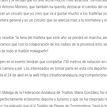
é Antonio Moreno, que también ha querido destacar el cambio del circ
r un circuito que yo creo que va a gustar mucho a los triatletas po
retera general y es un circuito que se adecúa más a la normativa y e
reseñar “la feria del triatleta que este año se pondrá en marcha, a
ramos que con la colaboración de los clubes de la provincia esto sea 
 de todo el triatlón malagueño”.
ipen en el evento tendrán que completar 750 metros de natación en e
 de carrera a pie. Los interesados en tomar parte en esta cita deport
a el 24 de abril en la web https://triatlonandalucia.org/competiciones
en Málaga de la Federación Andaluza de Triatlón, María González, ha 
 perfectamente el binomio deporte y turismo y que se ha mejorado m
ez, ha indicado que el V Triatlón de Playas de Torremolinos “será la 