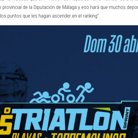
to provincial de la Diputación de Málaga y eso hará que muchos depo
los puntos que les hagan ascender en el ranking”.