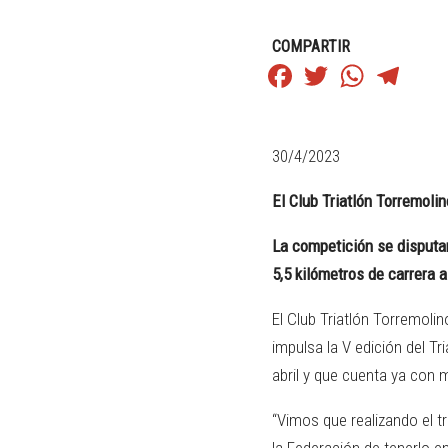
COMPARTIR
Facebook
Twitter
WhatsApp
Teleg
30/4/2023
El Club Triatlón Torremoli
La competición se disputar
5,5 kilómetros de carrera a
El Club Triatlón Torremoli
impulsa la V edición del T
abril y que cuenta ya con 
“Vimos que realizando el tr
la Federación de tenerlo en