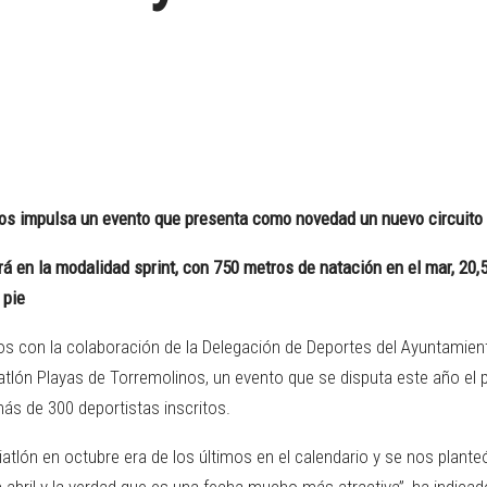
ram
nos impulsa un evento que presenta como novedad un nuevo circuito 
á en la modalidad sprint, con 750 metros de natación en el mar, 20,5
 pie
nos con la colaboración de la Delegación de Deportes del Ayuntamien
riatlón Playas de Torremolinos, un evento que se disputa este año e
más de 300 deportistas inscritos.
iatlón en octubre era de los últimos en el calendario y se nos planteó
 abril y la verdad que es una fecha mucho más atractiva”, ha indicad