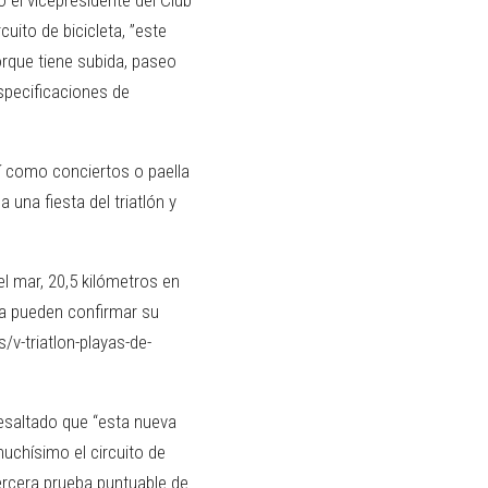
uito de bicicleta, ”este
rque tiene subida, paseo
specificaciones de
sí como conciertos o paella
una fiesta del triatlón y
l mar, 20,5 kilómetros en
iva pueden confirmar su
/v-triatlon-playas-de-
resaltado que “esta nueva
uchísimo el circuito de
tercera prueba puntuable de